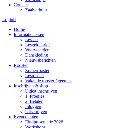
Contact
Zaalverhuur
Login
Home
Informatie lessen
Lessen
Lesgeld tarief
Voorwaarden
Danskleding
Nieuwsberichten
Rooster
Zomerrooster
Lesrooster
Vakantie rooster / geen les
Inschrijven & shop
Uitleg inschrijven
1. Proefles
2. Betalen
Inloggen
Uitschrijven
Evenementen
Eindpresentatie 2026
Workshops