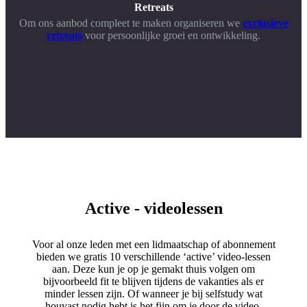
Retreats
Om ons aanbod compleet te maken organiseren we
exclusieve
retreats
voor persoonlijke groei en ontwikkeling.
Active - videolessen
Voor al onze leden met een lidmaatschap of abonnement
bieden we gratis 10 verschillende ‘active’ video-lessen
aan. Deze kun je op je gemakt thuis volgen om
bijvoorbeeld fit te blijven tijdens de vakanties als er
minder lessen zijn. Of wanneer je bij selfstudy wat
houvast nodig hebt is het fijn om je door de video-