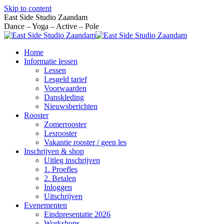
Skip to content
East Side Studio Zaandam
Dance – Yoga – Active – Pole
Home
Informatie lessen
Lessen
Lesgeld tarief
Voorwaarden
Danskleding
Nieuwsberichten
Rooster
Zomerrooster
Lesrooster
Vakantie rooster / geen les
Inschrijven & shop
Uitleg inschrijven
1. Proefles
2. Betalen
Inloggen
Uitschrijven
Evenementen
Eindpresentatie 2026
Workshops